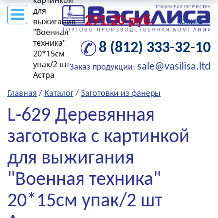
картинкой
для
291.20 руб.
выжигания
КУПИТЬ
"Военная
техника"
8 (812) 333-32-10
20*15см
упак/2 шт
sale@vasilisa.ltd
Заказ продукции:
Астра
Главная
/
Каталог
/
Заготовки из фанеры
L-629 Деревянная
заготовка с картинкой
для выжигания
"Военная техника"
20*15см упак/2 шт