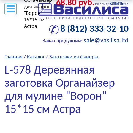
Органайзер
68.80 руб.
КУПИТЬ
для мулине
"Ворон"
15*15 см
Астра
8 (812) 333-32-10
sale@vasilisa.ltd
Заказ продукции:
Главная
/
Каталог
/
Заготовки из фанеры
L-578 Деревянная
заготовка Органайзер
для мулине "Ворон"
15*15 см Астра