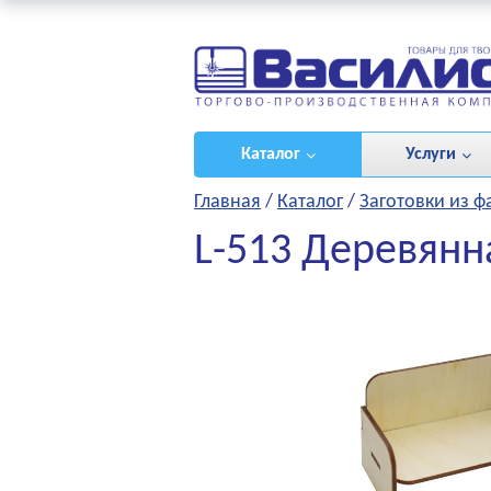
ироваться
/
(0)
Каталог
Услуги
Главная
/
Каталог
/
Заготовки из 
L-513 Деревянна
НЫЕ ПРОЕКТЫ