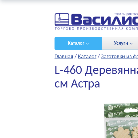
ироваться
/
(0)
Каталог
Услуги
Главная
/
Каталог
/
Заготовки из 
L-460 Деревянна
см Астра
НЫЕ ПРОЕКТЫ