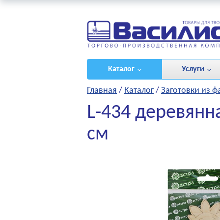
ироваться
/
(0)
Каталог
Услуги
Главная
/
Каталог
/
Заготовки из 
L-434 деревянна
см
НЫЕ ПРОЕКТЫ