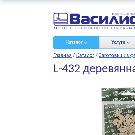
ироваться
/
(0)
Каталог
Услуги
Главная
/
Каталог
/
Заготовки из 
L-432 деревянна
НЫЕ ПРОЕКТЫ