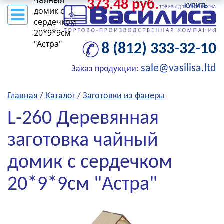
чайный
373.48 руб.
КУПИТЬ
домик c
сердечком
20*9*9см
"Астра"
8 (812) 333-32-10
sale@vasilisa.ltd
Заказ продукции:
Главная
/
Каталог
/
Заготовки из фанеры
L-260 Деревянная
заготовка чайный
домик c сердечком
20*9*9см "Астра"