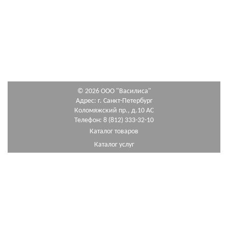
© 2026 ООО "Василиса"
Адрес: г. Санкт-Петербург
Коломяжский пр., д.10 АС
Телефон: 8 (812) 333-32-10
Каталог товаров
Каталог услуг
Как сделать заказ
Схема проезда
"Василиса" в социальных сетях:
Внимание! Сведения, указанные на сайте, приведены как справочная информация и не