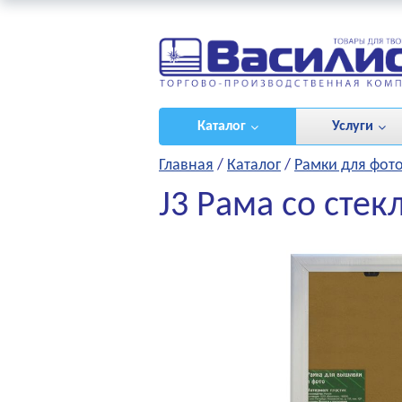
ироваться
/
(0)
Каталог
Услуги
Главная
/
Каталог
/
Рамки для фот
J3 Рама со сте
НЫЕ ПРОЕКТЫ