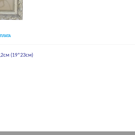
ПЛАТА
,2см (19*23cм)