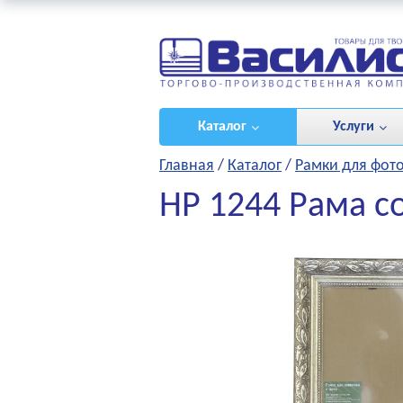
ироваться
/
(0)
Каталог
Услуги
Главная
/
Каталог
/
Рамки для фот
HP 1244 Рама с
НЫЕ ПРОЕКТЫ