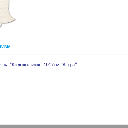
ПЛАТА
еска "Колокольчик" 10*7см "Астра"