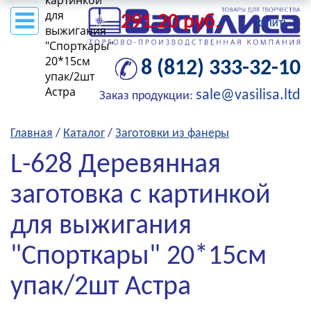
картинкой
для
291.20 руб.
КУПИТЬ
выжигания
"Спорткары"
20*15см
8 (812) 333-32-10
упак/2шт
Астра
sale@vasilisa.ltd
Заказ продукции:
Главная
/
Каталог
/
Заготовки из фанеры
L-628 Деревянная
заготовка с картинкой
для выжигания
"Спорткары" 20*15см
упак/2шт Астра