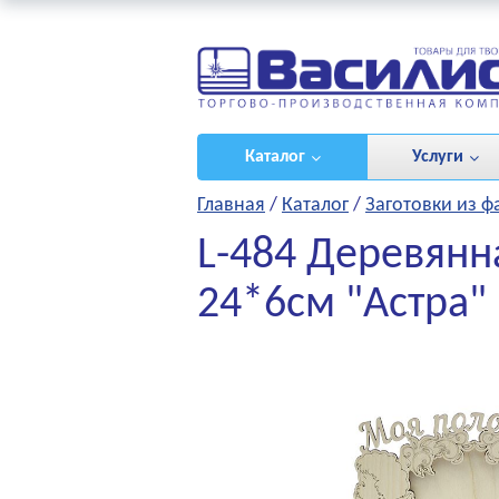
ироваться
/
(0)
Каталог
Услуги
Главная
/
Каталог
/
Заготовки из 
L-484 Деревянн
24*6см "Астра"
НЫЕ ПРОЕКТЫ