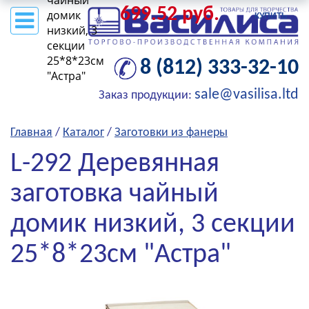
чайный
699.52 руб.
домик
КУПИТЬ
низкий, 3
секции
25*8*23см
8 (812) 333-32-10
"Астра"
sale@vasilisa.ltd
Заказ продукции:
Главная
/
Каталог
/
Заготовки из фанеры
L-292 Деревянная
заготовка чайный
домик низкий, 3 секции
25*8*23см "Астра"