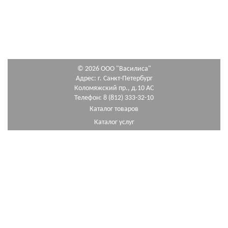
© 2026 ООО "Василиса"
Адрес: г. Санкт-Петербург
Коломяжский пр., д.10 АС
Телефон: 8 (812) 333-32-10
Каталог товаров
Каталог услуг
Как сделать заказ
Схема проезда
"Василиса" в социальных сетях:
Внимание! Сведения, указанные на сайте, приведены как справочная информация и не
являются публичной офертой, определяемой положениями статьи 437 Гражданского
кодекса Российской Федерации