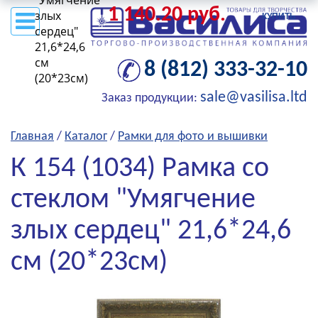
"Умягчение
1 140.20 руб.
злых
КУПИТЬ
сердец"
21,6*24,6
см
8 (812) 333-32-10
(20*23см)
sale@vasilisa.ltd
Заказ продукции:
Главная
/
Каталог
/
Рамки для фото и вышивки
К 154 (1034) Рамка со
стеклом "Умягчение
злых сердец" 21,6*24,6
см (20*23см)